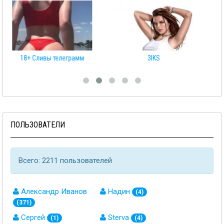
18+ Сливы телеграмм
3IKS
Сл
ПОЛЬЗОВАТЕЛИ
Всего: 2211 пользователей
Александр Иванов
Надин
(4)
(371)
Сергей
Sterva
(1)
(4)