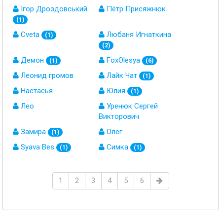
Ігор Дроздовський
Пётр Присяжнюк
(1)
Cveta
Любаня Игнаткина
(1)
(2)
Демон
FoxOlesya
(1)
(6)
Леонид громов
Лайк Чат
(1)
Настасья
Юлия
(1)
Лео
Уренюк Сергей
Викторович
Замира
Олег
(1)
Syava Bes
Симка
(1)
(1)
1
2
3
4
5
6