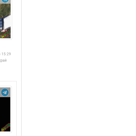
 15:29
край