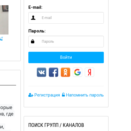
E-mail:
Пароль:

18+ Сливы телеграмм
♂️RELAX♀️
Войти
Регистрация
Напомнить пароль
торые 
, где 
ПОИСК ГРУПП / КАНАЛОВ
, 