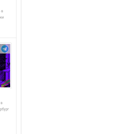
 в
ки
 в
рбург