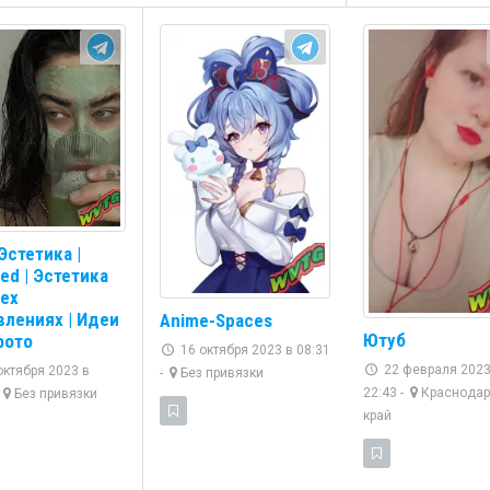
 Эстетика |
ted | Эстетика
сех
влениях | Идеи
Anime-Spaces
Ютуб
фото
16 октября 2023 в 08:31
22 февраля 2023
октября 2023 в
-
Без привязки
22:43 -
Краснодар
Без привязки
край