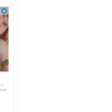
 в
ский