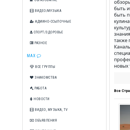
ОБРАЗОВАНИЕ
обзоры
быть и
ВИДЕО/МУЗЫКА
быть п
кулина
АДМИНО-ССЫЛОЧНЫЕ
культу
СПОРТ/ЗДОРОВЬЕ
знания
также 
РАЗНОЕ
Каналы
специа
MAX
профес
новых 
ВСЕ ГРУППЫ
ЗНАКОМСТВА
РАБОТА
Все Стра
НОВОСТИ
ВИДЕО, МУЗЫКА, TV
ОБЪЯВЛЕНИЯ