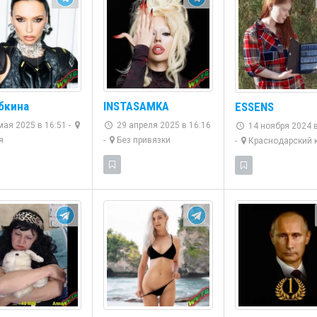
бкина
INSTASAMKA
ESSENS
ая 2025 в 16:51 -
29 апреля 2025 в 16:16
14 ноября 2024 в
я
-
Без привязки
-
Краснодарский 