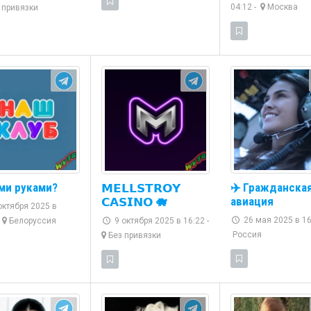
04:12 -
Москва
 привязки
ми руками?
✈️ Гражданска
𝗠𝗘𝗟𝗟𝗦𝗧𝗥𝗢𝗬
авиация
𝗖𝗔𝗦𝗜𝗡𝗢 🐗
октября 2025 в
26 мая 2025 в 16
Белоруссия
9 октября 2025 в 16:22 -
Россия
Без привязки