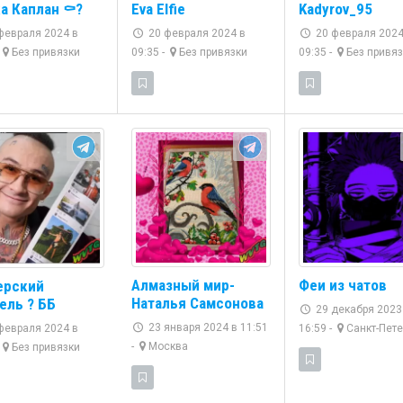
а Каплан ⚰️?
Eva Elfie
Kadyrov_95
февраля 2024 в
20 февраля 2024 в
20 февраля 2024
Без привязки
09:35 -
Без привязки
09:35 -
Без привяз
Алмазный мир-
Феи из чатов
ерский
Наталья Самсонова
ель ? ББ
29 декабря 2023
23 января 2024 в 11:51
февраля 2024 в
16:59 -
Санкт-Пете
-
Москва
Без привязки