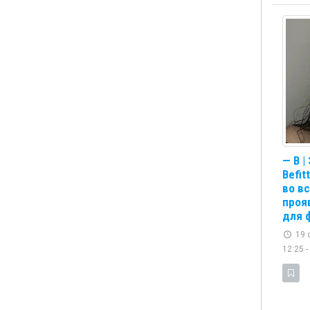
— B |
Befit
во в
проя
для 
19 
12:25 -