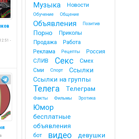
Музыка
Новости
Обучение
Общение
Объявления
Позитив
иков
Порно
Приколы
2:51 -
Продажа
Работа
Реклама
Россия
Рецепты
Секс
СЛИВ
Смех
Ссылки
Сми
Спорт
Ссылки на группы
Телега
Телеграм
Факты
Фильмы
Эротика
Юмор
бесплатные
объявления
ня
видео
девушки
бот
в