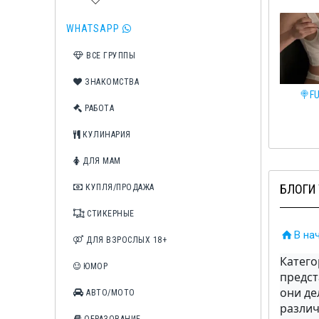
WHATSAPP
ВСЕ ГРУППЫ
ЗНАКОМСТВА
🍌КОНЧИ В МЕНЯ🍌 21+
❤️Клубничка❤️
🍭FU
РАБОТА
КУЛИНАРИЯ
ДЛЯ МАМ
БЛОГИ
КУПЛЯ/ПРОДАЖА
СТИКЕРНЫЕ
В на
ДЛЯ ВЗРОСЛЫХ 18+
Катего
ЮМОР
предст
они де
АВТО/МОТО
различ