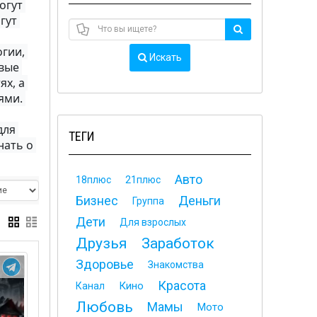
гут 
ут 
гии, 
Искать
вые 
х, а 
ми. 
ля 
ТЕГИ
ать о 
Авто
18плюс
21плюс
Бизнес
Деньги
Группа
Дети
Для взрослых
Друзья
Заработок
Здоровье
Знакомства
Красота
Кино
Канал
Любовь
Мамы
Мото