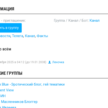
РМАЦИЯ
 - приглашение
:
Группа / Канал / Бот
:
Канал
ить в группу
овости
,
Телега
,
Канал
,
Факты
о всём
ября 2025 в 04:12 (до 19.01.2038)
Леночка
ИЕ ГРУППЫ
 Blue -Эротический блог, гей тематики
rent View
ВИН
 Масленников Блоггер
я Ивлеева