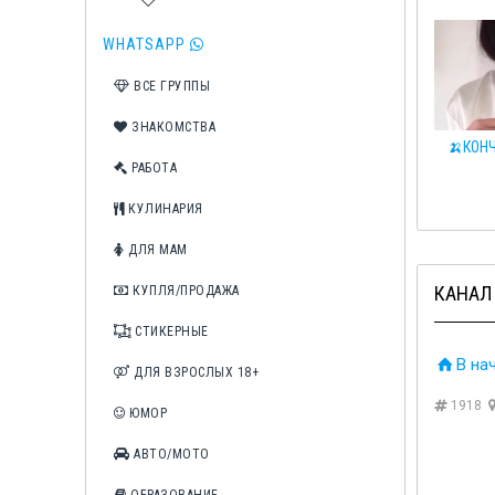
WHATSAPP
ВСЕ ГРУППЫ
ЗНАКОМСТВА
♂️RELAX♀️
🍒Сливы телеграм🍒
🍌КОНЧ
РАБОТА
КУЛИНАРИЯ
ДЛЯ МАМ
КАНАЛ
КУПЛЯ/ПРОДАЖА
СТИКЕРНЫЕ
В на
ДЛЯ ВЗРОСЛЫХ 18+
1918
ЮМОР
АВТО/МОТО