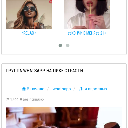
РАММ❤️
3IKS
♂️RELAX♀️
ГРУППА WHATSAPP НА ПИКЕ СТРАСТИ
В начало
whatsapp
Для взрослых
1744
Без привязки