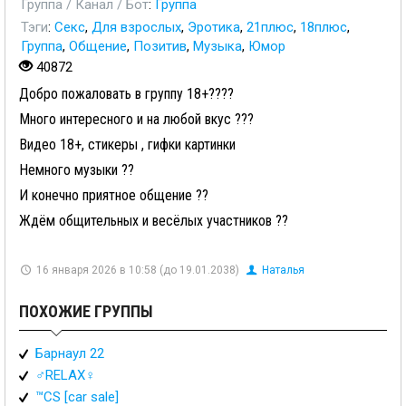
Группа / Канал / Бот
:
Группа
Тэги
:
Секс
,
Для взрослых
,
Эротика
,
21плюс
,
18плюс
,
Группа
,
Общение
,
Позитив
,
Музыка
,
Юмор
40872
Добро пожаловать в группу 18+????
Много интересного и на любой вкус ???
Видео 18+, стикеры , гифки картинки
Немного музыки ??
И конечно приятное общение ??
Ждём общительных и весёлых участников ??
16 января 2026 в 10:58 (до 19.01.2038)
Наталья
ПОХОЖИЕ ГРУППЫ
Барнаул 22
♂️RELAX♀️
™️CS [car sale]