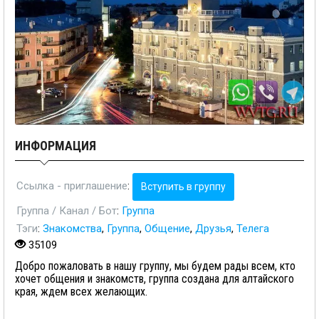
ИНФОРМАЦИЯ
Ссылка - приглашение
:
Вступить в группу
Группа / Канал / Бот
:
Группа
Тэги
:
Знакомства
,
Группа
,
Общение
,
Друзья
,
Телега
35109
Добро пожаловать в нашу группу, мы будем рады всем, кто
хочет общения и знакомств, группа создана для алтайского
края, ждем всех желающих.