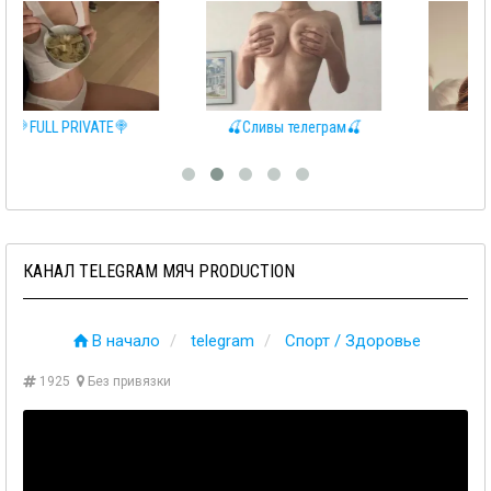
🍒Сливы телеграм🍒
♂️RELAX♀️
КАНАЛ TELEGRAM МЯЧ PRODUCTION
В начало
telegram
Спорт / Здоровье
1925
Без привязки