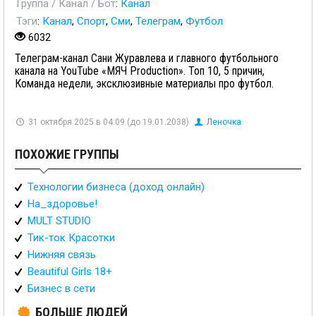
Группа / Канал / Бот
:
Канал
Тэги
:
Канал
,
Спорт
,
Сми
,
Телеграм
,
Футбол
6032
Телеграм-канал Сани Журавлева и главного футбольного
канала на YouTube «МЯЧ Production». Топ 10, 5 причин,
Команда недели, эксклюзивные материалы про футбол.
31 октября 2025 в 04:09 (до 19.01.2038)
Леночка
ПОХОЖИЕ ГРУППЫ
Технологии бизнеса (доход онлайн)
На_здоровье!
MULT STUDIO
Тик-ток Красотки
Нижняя связь
Beautiful Girls 18+
Бизнес в сети
БОЛЬШЕ ЛЮДЕЙ