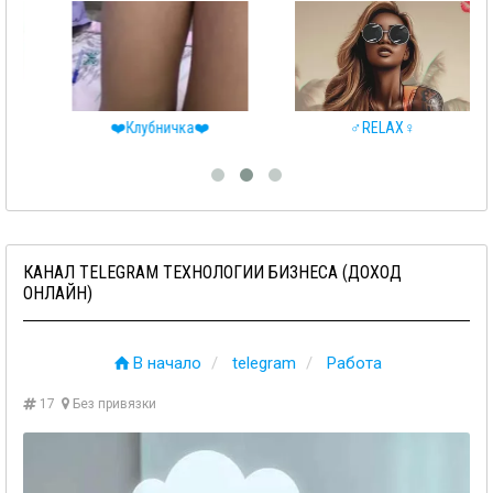
❤️Клубничка❤️
♂️RELAX♀️
КАНАЛ TELEGRAM ТЕХНОЛОГИИ БИЗНЕСА (ДОХОД
ОНЛАЙН)
В начало
telegram
Работа
17
Без привязки