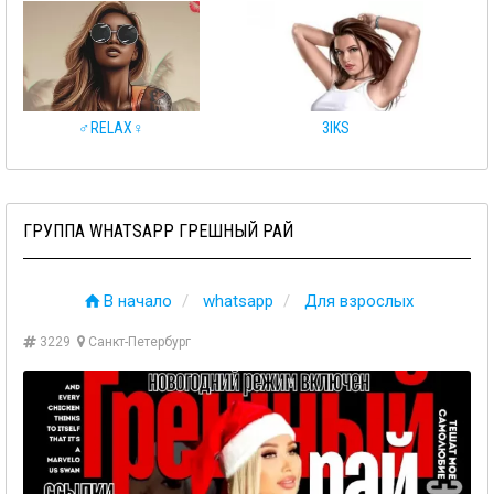
♂️RELAX♀️
3IKS
ГРУППА WHATSAPP ГРЕШНЫЙ РАЙ
В начало
whatsapp
Для взрослых
3229
Санкт-Петербург