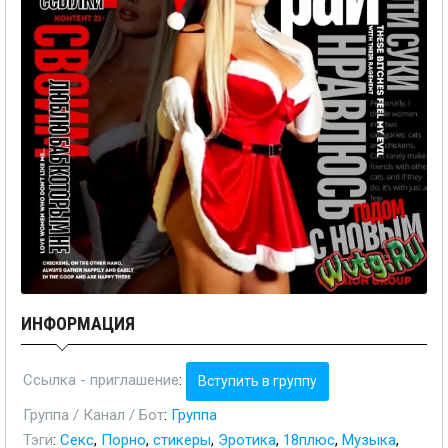
ИНФОРМАЦИЯ
Ссылка - приглашение
:
Вступить в группу
Группа / Канал / Бот
:
Группа
Тэги
:
Секс
,
Порно
,
стикеры
,
Эротика
,
18плюс
,
Музыка
,