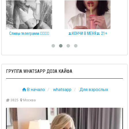
Сливы телеграмм 👩‍❤️‍💋‍👨
🍌КОНЧИ В МЕНЯ🍌 21+
ГРУППА WHATSAPP ДОЗА КАЙФА
В начало
whatsapp
Для взрослых
3825
Москва