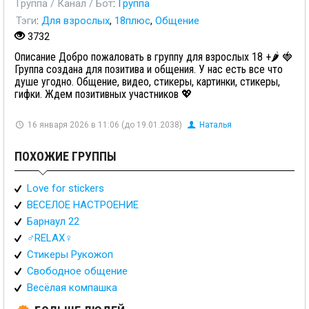
Группа / Канал / Бот
:
Группа
Тэги
:
Для взрослых
,
18плюс
,
Общение
3732
Описание Добро пожаловать в группу для взрослых 18 +🌶️ 🍓
Группа создана для позитива и общения. У нас есть все что
душе угодно. Общение, видео, стикеры, картинки, стикеры,
гифки. Ждем позитивных участников 💖
16 января 2026 в 11:06 (до 19.01.2038)
Наталья
ПОХОЖИЕ ГРУППЫ
Love for stickers
ВЕСЕЛОЕ НАСТРОЕНИЕ
Барнаул 22
♂️RELAX♀️
Стикеры Рукожоп
Свободное общение
Весёлая компашка