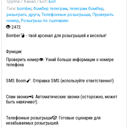
Группа / Канал / Бот
:
Бот
Тэги
:
bomber
,
бомбер телеграм
,
телеграм бомбер
,
разыграть друга
,
Телефонные розыгрыши
,
Проверить
номер
,
Розыгрыш по сценарию
2472
Bomber💣 - твой арсенал для розыгрышей и веселья!
Функции:
Проверить номер👁: Узнай больше информации о номере
телефона.
SMS Boom🧨: Отправка SMS (используйте ответственно!).
Спам звонки📲: Автоматические звонки (осторожно, может
быть навязчиво!).
Телефонные розыгрыши🤡: Готовые сценарии для
незабываемых розыгрышей.