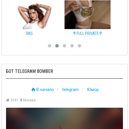
🍭FULL PRIVATE🍭
Сливы телеграмм 👩‍❤️‍💋‍👨
БОТ TELEGRAM BOMBER
В начало
telegram
Юмор
3391
Москва