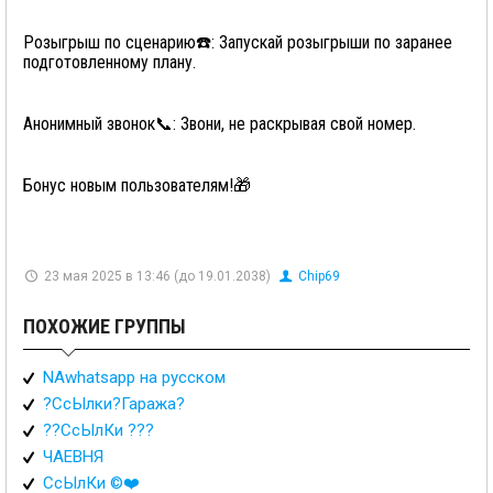
Розыгрыш по сценарию☎️: Запускай розыгрыши по заранее
подготовленному плану.
Анонимный звонок📞: Звони, не раскрывая свой номер.
Бонус новым пользователям!🎁
23 мая 2025 в 13:46 (до 19.01.2038)
Chip69
ПОХОЖИЕ ГРУППЫ
NAwhatsapp на русском
?СсЫлки?Гаража?
??СсЫлКи ???
ЧАЕВНЯ
СсЫлКи ©️❤️