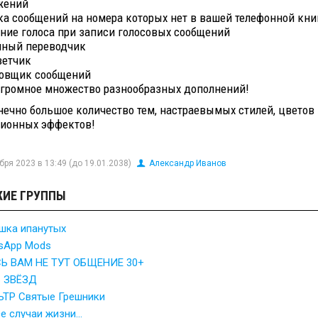
жений
ка сообщений на номера которых нет в вашей телефонной кни
ние голоса при записи голосовых сообщений
нный переводчик
ветчик
овщик сообщений
огромное множество разнообразных дополнений!
нечно большое количество тем, настраевымых стилей, цветов
ионных эффектов!
бря 2023 в 13:49 (до 19.01.2038)
Александр Иванов
ИЕ ГРУППЫ
шка ипанутых
sApp Mods
Ь ВАМ НЕ ТУТ ОБЩЕНИЕ 30+
 ЗВЁЗД
ТР Святые Грешники
е случаи жизни...