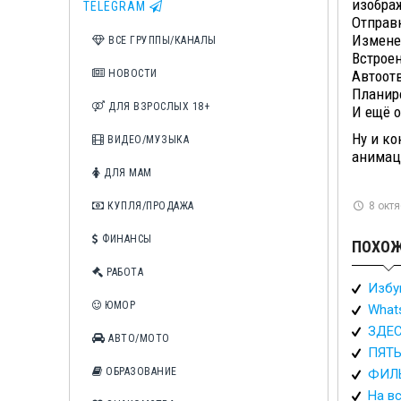
изобра
TELEGRAM
Отправ
Измене
ВСЕ ГРУППЫ/КАНАЛЫ
Встрое
НОВОСТИ
Автоот
Планир
ДЛЯ ВЗРОСЛЫХ 18+
И ещё 
Ну и ко
ВИДЕО/МУЗЫКА
анимац
ДЛЯ МАМ
КУПЛЯ/ПРОДАЖА
8 октя
ФИНАНСЫ
ПОХОЖ
РАБОТА
Избу
ЮМОР
What
ЗДЕС
АВТО/МОТО
ПЯТЬ
ОБРАЗОВАНИЕ
ФИЛЬ
На вс