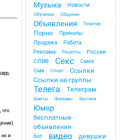
Музыка
Новости
Обучение
Общение
Объявления
Позитив
Порно
Приколы
Продажа
Работа
Реклама
Россия
Рецепты
Секс
СЛИВ
Смех
Ссылки
Сми
Спорт
app,
Ссылки на группы
Телега
Телеграм
Факты
Фильмы
Эротика
Юмор
 что
бесплатные
щение)
объявления
видео
 но и
девушки
бот