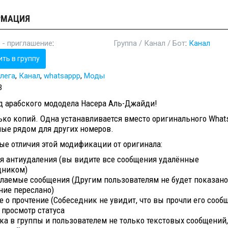
РМАЦИЯ
 - приглашение
:
Группа / Канал / Бот
:
Канал
ить в группу
лега
,
Канал
,
whatsappp
,
Моды
3
д арабского мододела Насера Аль-Джайди!
ко копий. Одна устанавливается вместо оригинального Whats
ные рядом для других номеров.
ые отличия этой модификации от оригинала:
я антиудаления (вы видите все сообщения удалённые
дником)
лаемые сообщения (Другим пользователям не будет показано,
ние переслано)
 о прочтение (Собеседник не увидит, что вы прочли его сооб
 просмотр статуса
а в группы и пользователем не только текстовых сообщений,