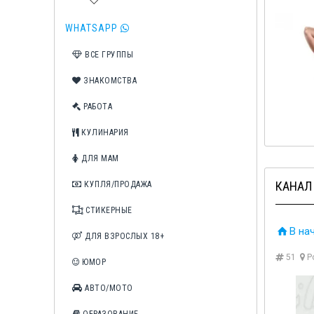
WHATSAPP
ВСЕ ГРУППЫ
ЗНАКОМСТВА
❤️Клубничка❤️
КЛУБНИЧКА 🍓
3IK
РАБОТА
КУЛИНАРИЯ
ДЛЯ МАМ
КАНАЛ
КУПЛЯ/ПРОДАЖА
СТИКЕРНЫЕ
В на
ДЛЯ ВЗРОСЛЫХ 18+
51
Р
ЮМОР
АВТО/МОТО