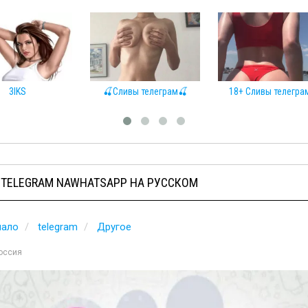
S
🍒Сливы телеграм🍒
18+ Сливы телеграмм
 TELEGRAM NAWHATSAPP НА РУССКОМ
чало
telegram
Другое
оссия