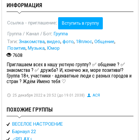
ИНФОРМАЦИЯ
Ссылка - приглашение
:
Вступить в группу
Группа / Канал / Бот
:
Группа
Тэги
:
Знакомства
,
видео
,
фото
,
18плюс
,
Общение
,
Позитив
,
Музыка
,
Юмор
7608
Приглашаем всех в нашу уютную группу? ✅ общение ? ✅
знакомства ? ✅ дружба? И, конечно же, море позитива!?
Группа 18+, участники - адекватные люди с разных городов и
стран ? Ждём Имено тебя ♡
25 декабря 2022 в 20:52 (до 19.01.2038)
АСЯ
ПОХОЖИЕ ГРУППЫ
ВЕСЕЛОЕ НАСТРОЕНИЕ
Барнаул 22
♂️RELAX♀️