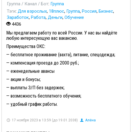
Группа / Канал / Бот
:
Группа
Тэги
:
Для взрослых
,
18плюс
,
Группа
,
Россия
,
Бизнес
,
Заработок
,
Работа
,
Деньги
,
Обучение
4436
Мы предлагаем работу по всей России. У нас вы найдёте
любую интересующую вас вакансию.
Преимущества ОКС:
— бесплатное проживание (вахта), питание, спецодежда;
— компенсация проезда до 2000 руб.;
— еженедельные авансы
— акции и бонусы;
— выплаты З/П без задержек;
— возможность бесплатного обучения;
— удобный график работы.
17 ноября 2023 в 13:59 (до 19.01.2038)
Алёна