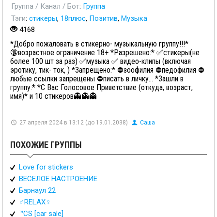
Группа / Канал / Бот
:
Группа
Тэги
:
стикеры
,
18плюс
,
Позитив
,
Музыка
4168
*Добро пожаловать в стикерно- музыкальную группу!!!*
🔞возрастное ограничение 18+ *Разрешено:* ✅стикеры(не
более 100 шт за раз) ✅музыка ✅ видео-клипы (включая
эротику, тик- ток, ) *Запрещено:* ⛔зоофилия ⛔педофилия ⛔
любые ссылки запрещены ⛔писать в личку... *Зашли в
группу:* *С Вас Голосовое Приветствие (откуда, возраст,
имя)* и 10 стикеров👻👻👻
27 апреля 2024 в 13:12 (до 19.01.2038)
Саша
ПОХОЖИЕ ГРУППЫ
Love for stickers
ВЕСЕЛОЕ НАСТРОЕНИЕ
Барнаул 22
♂️RELAX♀️
™️CS [car sale]