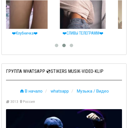
❤️СЛИВЫ ТЕЛЕГРАММ❤️
♂️RELAX♀️
ГРУППА WHATSAPP 💿STIKERS MUSIK-VIDEO-KLIP
В начало
whatsapp
Музыка / Видео
3013
Россия