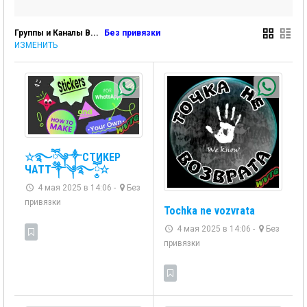
Группы и Каналы В...
Без привязки
ИЗМЕНИТЬ
☆࿐ཽ༵༆༒СТИКЕР
ЧАТТ༒༆࿐ཽ༵☆
4 мая 2025 в 14:06 -
Без
привязки
Tochka ne vozvrata
4 мая 2025 в 14:06 -
Без
привязки