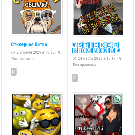
Стикерная битва
❦ [S̲̅][T̲̅][I̲̅][C̲̅][K̲̅][E̲̅][ R̲̅]
[S̲̅] [D̲̅][O̲̅][M̲̅][I̲̅][N̲̅][O̲̅] ❦
2 апреля 2023 в 16:30 -
24 марта 2023 в 10:17 -
Без привязки
Без привязки