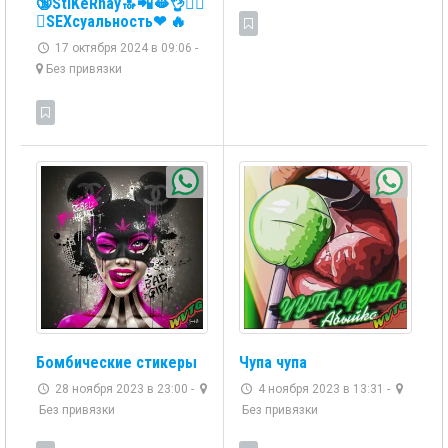
🔞StiKeRnay🔝📲🫦👌👈🏻
💦SEXсуальность❤ ️‍🔥
17 октября 2024 в 09:06 -
Без привязки
Бомбические стикеры
Чупа чупа
28 ноября 2023 в 23:00 -
4 ноября 2023 в 13:31 -
Без привязки
Без привязки