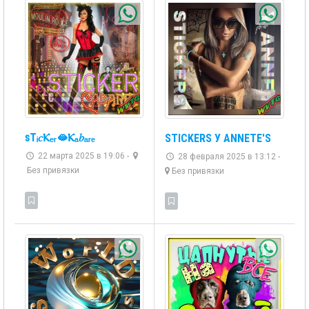
ꜱТᵢ𝑐Ⲕₑᵣ🫦Ⲕₐ𝑏ₐᵣₑ
STICKERS У ANNETE'S
22 марта 2025 в 19:06 -
28 февраля 2025 в 13:12 -
Без привязки
Без привязки