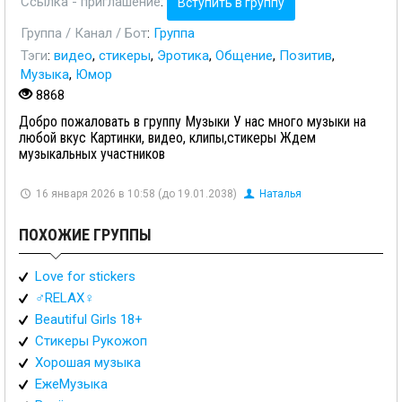
Ссылка - приглашение
:
Вступить в группу
Группа / Канал / Бот
:
Группа
Тэги
:
видео
,
стикеры
,
Эротика
,
Общение
,
Позитив
,
Музыка
,
Юмор
8868
Добро пожаловать в группу Музыки У нас много музыки на
любой вкус Картинки, видео, клипы,стикеры Ждем
музыкальных участников
16 января 2026 в 10:58 (до 19.01.2038)
Наталья
ПОХОЖИЕ ГРУППЫ
Love for stickers
♂️RELAX♀️
Beautiful Girls 18+
Стикеры Рукожоп
Хорошая музыка
ЕжеМузыка