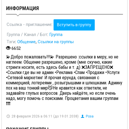
ИНФОРМАЦИЯ
Ссылка - приглашение
:
Вступить в группу
Группа / Канал / Бот
:
Группа
Тэги
:
Общение
,
Ссылки на группы
6652
💫Добро пожаловать!!!💫 Разрешено :ссылки в меру, но не
наглеем. Общение разрешено, кроме (мне скучно, какие
стринги носите, есть здесь бабы и т. д) ❌ЗАПРЕЩЕНО❌
•Ссылки где вы не админ •Реклама •Спам •Продажи •Услуги
•Сетевой маркетинг И прочая ерунда, связанная с
коммерцией, лотереями , розыгрышами и шлюшками. Админу
пох на ваш тонкий мир😼Не нравится как ответили, не
задавайте глупых вопросов. Дверь найдёте, но если очень
надо, могу помочь с поисками. Процветания вашим группам
❗❗❗
28 февраля 2026 в 06:11 (до 19.01.2038)
Роза