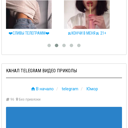
ИВЫ ТЕЛЕГРАММ❤️
🍌КОНЧИ В МЕНЯ🍌 21+
🍭FULL P
КАНАЛ TELEGRAM ВИДЕО ПРИКОЛЫ
В начало
telegram
Юмор
96
Без привязки