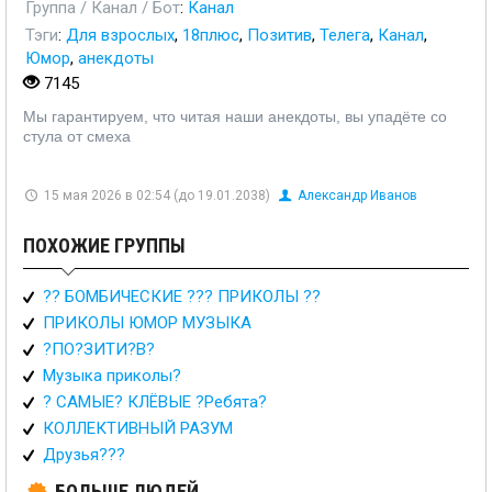
Группа / Канал / Бот
:
Канал
Тэги
:
Для взрослых
,
18плюс
,
Позитив
,
Телега
,
Канал
,
Юмор
,
анекдоты
7145
Мы гарантируем, что читая наши анекдоты, вы упадёте со
стула от смеха
15 мая 2026 в 02:54 (до 19.01.2038)
Александр Иванов
ПОХОЖИЕ ГРУППЫ
?? БОМБИЧЕСКИЕ ??? ПРИКОЛЫ ??
ПРИКОЛЫ ЮМОР МУЗЫКА
?ПО?ЗИТИ?В?
Музыка приколы?
? САМЫЕ? КЛЁВЫЕ ?Ребята?
КОЛЛЕКТИВНЫЙ РАЗУМ
Друзья???
БОЛЬШЕ ЛЮДЕЙ