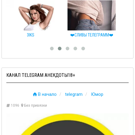
3IKS
❤️СЛИВЫ ТЕЛЕГРАММ❤️
🔥
КАНАЛ TELEGRAM АНЕКДОТЫ18+
В начало
telegram
Юмор
1096
Без привязки