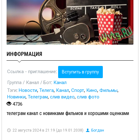
ИНФОРМАЦИЯ
Ссылка - приглашение
:
Вступить в группу
Группа / Канал / Бот
:
Канал
Тэги
:
Новости
,
Телега
,
Канал
,
Спорт
,
Кино
,
Фильмы
,
Новинки
,
Телеграм
,
слив видео
,
слив фото
4736
телеграм канал с новинками фильмов и хорошими оценками
22 августа 2024 в 21:19 (до 19.01.2038)
Богдан