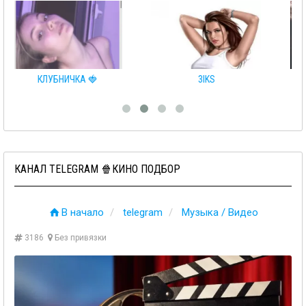
🍓
3IKS
❤️СЛИВЫ ТЕЛЕГРАММ❤️
КАНАЛ TELEGRAM 🍿КИНО ПОДБОР
В начало
telegram
Музыка / Видео
3186
Без привязки