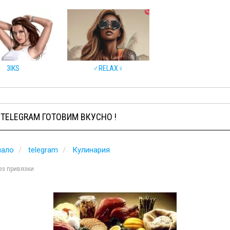
3IKS
♂️RELAX♀️
TELEGRAM ГОТОВИМ ВКУСНО !
чало
telegram
Кулинария
ез привязки