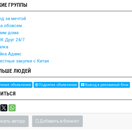
ИЕ ГРУППЫ
ед за мечтой
па обовсем
вим дома
К Друг 24/7
алка
йка Адамс
естные закупки с Китая
ЛЬШЕ ЛЮДЕЙ
ение объявления
Поднятие объявление
Вывод в рекламный блок
ИТЬСЯ
исать автору
Добавить в блокнот