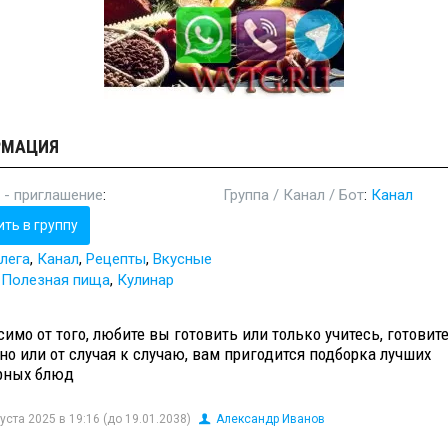
РМАЦИЯ
 - приглашение
:
Группа / Канал / Бот
:
Канал
ить в группу
лега
,
Канал
,
Рецепты
,
Вкусные
,
Полезная пища
,
Кулинар
имо от того, любите вы готовить или только учитесь, готовит
но или от случая к случаю, вам пригодится подборка лучших
рных блюд
уста 2025 в 19:16 (до 19.01.2038)
Александр Иванов