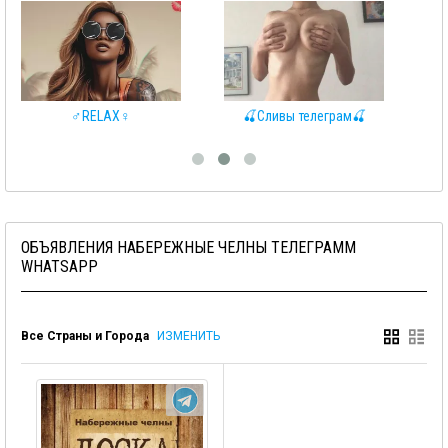
♂️RELAX♀️
🍒Сливы телеграм🍒
❤
ОБЪЯВЛЕНИЯ НАБЕРЕЖНЫЕ ЧЕЛНЫ ТЕЛЕГРАММ
WHATSAPP
Все Страны и Города
ИЗМЕНИТЬ