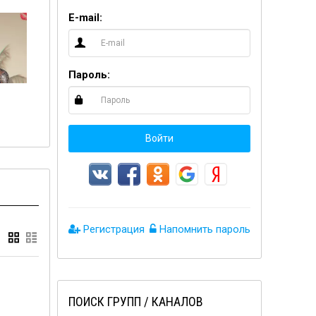
E-mail:
Пароль:
18+ Сливы телеграмм
Сливы телеграмм 👩‍❤️‍💋‍👨
❤
Войти
Регистрация
Напомнить пароль
ПОИСК ГРУПП / КАНАЛОВ