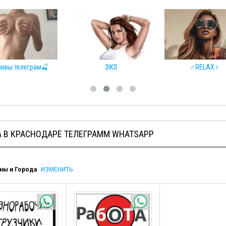
вы телеграм🍒
3IKS
♂️RELAX♀️
А В КРАСНОДАРЕ ТЕЛЕГРАММ WHATSAPP
ны и Города
ИЗМЕНИТЬ