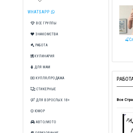
WHATSAPP
ВСЕ ГРУППЫ
ЗНАКОМСТВА
🍭FULL PRIVATE🍭
🍌КОНЧИ В МЕНЯ🍌 21+
🍒Сли
РАБОТА
КУЛИНАРИЯ
ДЛЯ МАМ
РАБОТ
КУПЛЯ/ПРОДАЖА
СТИКЕРНЫЕ
Все Стра
ДЛЯ ВЗРОСЛЫХ 18+
ЮМОР
АВТО/МОТО