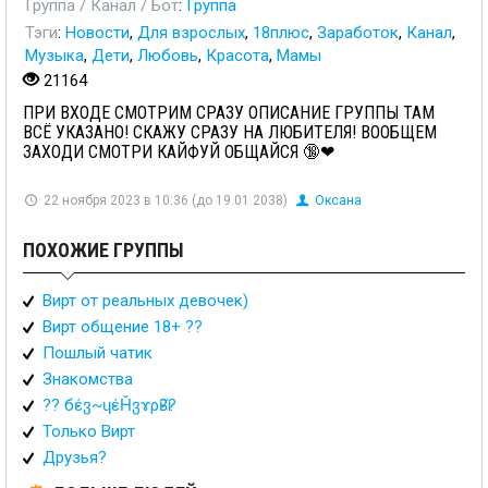
Группа / Канал / Бот
:
Группа
Тэги
:
Новости
,
Для взрослых
,
18плюс
,
Заработок
,
Канал
,
Музыка
,
Дети
,
Любовь
,
Красота
,
Мамы
21164
ПРИ ВХОДЕ СМОТРИМ СРАЗУ ОПИСАНИЕ ГРУППЫ ТАМ
ВСЁ УКАЗАНО! СКАЖУ СРАЗУ НА ЛЮБИТЕЛЯ! ВООБЩЕМ
ЗАХОДИ СМОТРИ КАЙФУЙ ОБЩАЙСЯ 🔞❤
22 ноября 2023 в 10:36 (до 19.01.2038)
Оксана
ПОХОЖИЕ ГРУППЫ
Вирт от реальных девочек)
Вирт общение 18+ ??
Пошлый чатик
Знакомства
?? бέვ~ɥέȞვɤρӹ??
Только Вирт
Друзья?