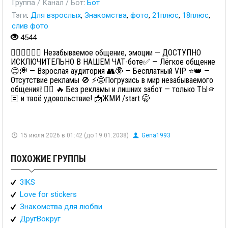
Группа / Канал / Бот
:
Бот
Тэги
:
Для взрослых
,
Знакомства
,
фото
,
21плюс
,
18плюс
,
слив фото
4544
👩🏼‍❤‍💋‍👨🏻 Незабываемое общение, эмоции — ДОСТУПНО
ИСКЛЮЧИТЕЛЬНО В НАШЕМ ЧАТ-боте✅ — Лёгкое общение
😊💭 — Взрослая аудитория 👥🔞 — Бесплатный VIP ⭐️👑 —
Отсутствие рекламы 🚫 ⚡️🤩Погрузись в мир незабываемого
общения❕ 👉🏻 🔥 Без рекламы и лишних забот — только ТЫ🫵
🏻 и твоё удовольствие! 📩ЖМИ /start 🤫
15 июля 2026 в 01:42 (до 19.01.2038)
Gena1993
ПОХОЖИЕ ГРУППЫ
3IKS
Love for stickers
Знакомства для любви
ДругВокруг