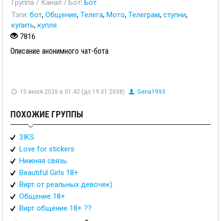
Группа / Канал / Бот
:
Бот
Тэги
:
бот
,
Общение
,
Телега
,
Мото
,
Телеграм
,
ступни
,
купить
,
купля
7816
Описание анонимного чат-бота
15 июля 2026 в 01:42 (до 19.01.2038)
Gena1993
ПОХОЖИЕ ГРУППЫ
3IKS
Love for stickers
Нижняя связь
Beautiful Girls 18+
Вирт от реальных девочек)
Общение 18+
Вирт общение 18+ ??