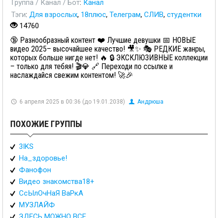
Группа / Канал / Бот
:
Канал
Тэги
:
Для взрослых
,
18плюс
,
Телеграм
,
СЛИВ
,
студентки
14760
🔞 Разнообразный контент ❤️ Лучшие девушки 📅 НОВЫЕ
видео 2025– высочайшее качество! 🎥✨ 🎭 РЕДКИЕ жанры,
которых больше нигде нет! 🔥 🔒 ЭКСКЛЮЗИВНЫЕ коллекции
– только для тебяя! 🎬💎 🔗 Переходи по ссылке и
наслаждайся свежим контентом! 🚀🎉
6 апреля 2025 в 00:36 (до 19.01.2038)
Андрюша
ПОХОЖИЕ ГРУППЫ
3IKS
На_здоровье!
Фанофон
Видео знакомства18+
СсЫлОчНаЯ ВаРкА
МУЗЛАЙФ
ЗДЕСЬ МОЖНО ВСЕ