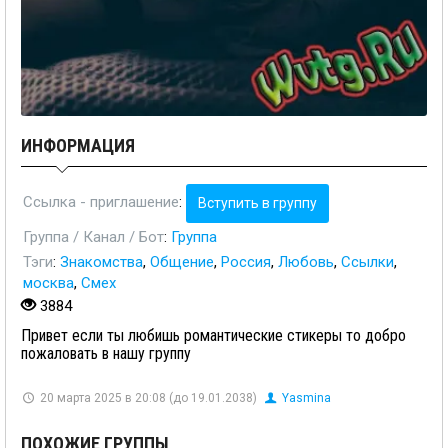
ИНФОРМАЦИЯ
Ссылка - приглашение
:
Вступить в группу
Группа / Канал / Бот
:
Группа
Тэги
:
Знакомства
,
Общение
,
Россия
,
Любовь
,
Ссылки
,
москва
,
Смех
3884
Привет если ты любишь романтические стикеры то добро
пожаловать в нашу группу
20 марта 2025 в 20:08 (до 19.01.2038)
Yasmina
ПОХОЖИЕ ГРУППЫ