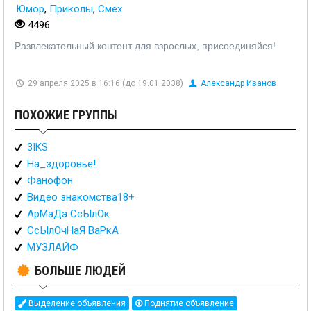
Юмор
,
Приколы
,
Смех
4496
Развлекательный контент для взрослых, присоединяйся!
29 апреля 2025 в 16:16 (до 19.01.2038)
Александр Иванов
ПОХОЖИЕ ГРУППЫ
3IKS
На_здоровье!
Фанофон
Видео знакомства18+
АрМаДа СсЫлОк
СсЫлОчНаЯ ВаРкА
МУЗЛАЙФ
БОЛЬШЕ ЛЮДЕЙ
Выделение объявления
Поднятие объявление