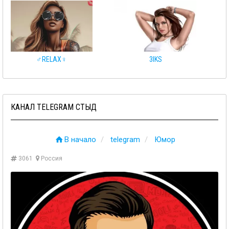
♂️RELAX♀️
3IKS
КАНАЛ TELEGRAM СТЫД
В начало
telegram
Юмор
3061
Россия