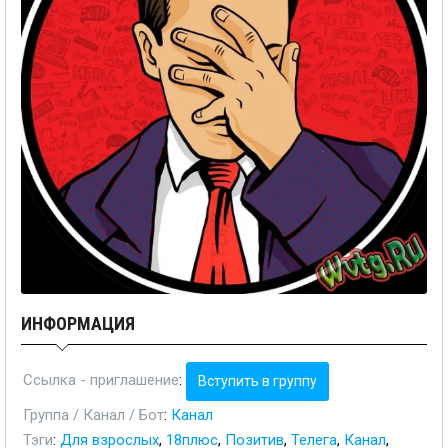
ИНФОРМАЦИЯ
Ссылка - приглашение
:
Вступить в группу
Группа / Канал / Бот
:
Канал
Тэги
:
Для взрослых
,
18плюс
,
Позитив
,
Телега
,
Канал
,