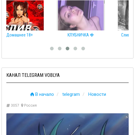
КЛУБНИЧКА 🍓
Сливы телеграмм 👩‍❤️‍💋‍👨
КАНАЛ TELEGRAM VOBLYA
В начало
telegram
Новости
3057
Россия