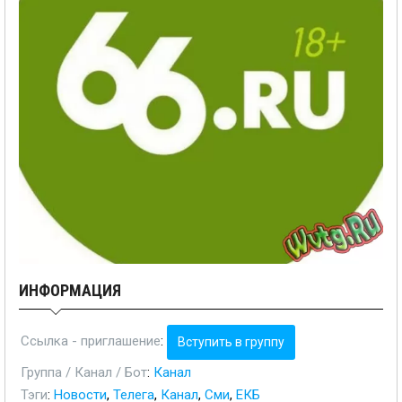
ИНФОРМАЦИЯ
Ссылка - приглашение
:
Вступить в группу
Группа / Канал / Бот
:
Канал
Тэги
:
Новости
,
Телега
,
Канал
,
Сми
,
ЕКБ