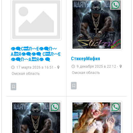
👁️‍🗨️С🔜Л〰️Е👁️‍🗨️П〰️
А🔙Я👁️‍🗨️👁️‍🗨 ️С🔜Л〰️Е
СтикерМафия
👁️‍🗨️П〰️А🔙Я👁️ ‍🗨️
9 декабря 2025 в 22:12 -
17 марта 2026 в 16:51 -
Омская область
Омская область