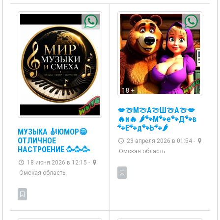
💋🍈М🍈А🍈Ш🍈А🍈💋
🔥и🔥 🌶️🐾М🐾е🐾Д🐾в
🐾Е🐾д🐾Ь🐾🌶️
МУЗЫКА 🎻ЮМОР😁
ОТЛИЧНОЕ
23 апреля 2026 в 01:54 -
НАСТРОЕНИЕ 🥳🥳🥳
Омская область
18 июня 2026 в 12:15 -
Омская область