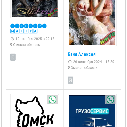
🅢🅣🅘🅒🅚🅔🅡🅢
🄼🄰🄵🄸🅈🄰
19 октября 2025 в 22:18 -
Омская область
Баня Алексея
26 сентября 2024 в 13:20 -
Омская область