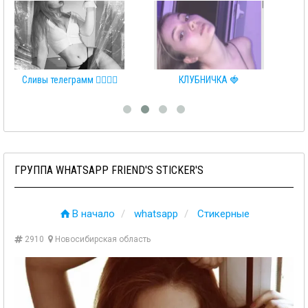
 👩‍❤️‍💋‍👨
КЛУБНИЧКА 🍓
❤️СЛИВЫ ТЕЛЕГРАМ
ГРУППА WHATSAPP FRIEND'S STICKER'S
В начало
whatsapp
Стикерные
2910
Новосибирская область