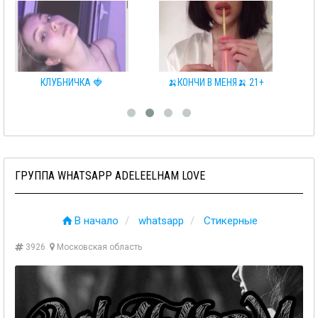
КЛУБНИЧКА 🍓
🍌КОНЧИ В МЕНЯ🍌 21+
🍭FU
ГРУППА WHATSAPP ADELEELHAM LOVE
В начало
whatsapp
Стикерные
3926
Московская область