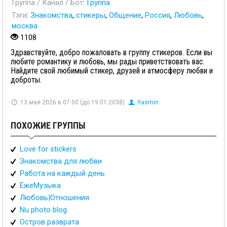
Группа / Канал / Бот
:
Группа
Тэги
:
Знакомства
,
стикеры
,
Общение
,
Россия
,
Любовь
,
москва
1108
Здравствуйте, добро пожаловать в группу стикеров. Если вы
любите романтику и любовь, мы рады приветствовать вас.
Найдите свой любимый стикер, друзей и атмосферу любви и
доброты.
13 мая 2026 в 07:00 (до 19.01.2038)
Yasmin
ПОХОЖИЕ ГРУППЫ
Love for stickers
Знакомства для любви
Работа на каждый день
ЕжеМузыка
Любовь|Отношения
Nu photo blog
Остров разврата