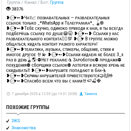
Группа / Канал / Бот
:
Группа
38376
❥𝄗⃝♥️➻❥Чᴀᴛ📈 ᴨᴏɜнᴀʙᴀᴛᴇᴧьных — ᴩᴀɜʙᴧᴇᴋᴀᴛᴇᴧьных
ᴄᴄыᴧᴏᴋ ᴛᴏᴧьᴋᴏ _*WhatsApp и Тᴇᴧᴇᴦᴩᴀʍʍᴀ*_ 🪀🌐
❥𝄗⃝♥️➻❥Тᴇбᴇ ᴄᴋучнᴏ, ᴏдинᴏᴋᴏ ᴨᴩихᴏди ᴋ нᴀʍ, и ᴛы ʙᴄᴇᴦдᴀ
ᴨᴏдбᴇᴩёɯь ᴄᴄыᴧᴋу ᴨᴏ дуɯᴇ😁🤫 ❥𝄗⃝♥️➻❥ Сᴄыᴧᴋи у нᴀᴄ
ᴩᴀɜʙᴧᴇᴋᴀᴛᴇᴧьнᴏᴦᴏ ᴋᴏнᴛᴇнᴛᴀ💁‍♂️💯 ❥𝄗⃝♥️ В ᴦᴩуᴨᴨᴇ ʍᴏжнᴏ
ᴏбщᴀᴛьᴄя, ᴋидᴀᴛь ᴋᴏнᴛᴇнᴛ ᴩᴀɜнᴏᴦᴏ хᴀᴩᴀᴋᴛᴇᴩᴀ!
❥𝄗⃝♥️➻❥ᴛᴇʍᴀᴛиᴋᴀ, ʍуɜыᴋᴀ, ᴄᴛиᴋᴇᴩы, ᴏбщᴇниᴇ, ᴄᴛихи и
ʍнᴏᴦᴏᴇ дᴩуᴦᴏᴇ 🤘💫 ❥𝄗⃝♥️➻❥Сᴄыᴧᴋи ᴋидᴀᴇʍ нᴇ бᴏᴧᴇᴇ 3_х
ᴩᴀɜ ʙ дᴇнь🪀🌎 ⛔Нᴇᴛ ᴩᴇᴋᴧᴀʍᴇ🤺 Зᴀᴩᴏбᴏᴛᴏᴋ⛔ ᴨᴩᴏдᴀжи⛔
ᴨᴏхудᴇния⛔ ᴄбᴏᴩщиᴋи ᴄᴄыᴧᴏᴋ⛔ ᴧᴏᴛᴇᴩᴇи и ʙᴄяᴋую хᴩᴇнь нᴇ
ᴄᴋидыʙᴀᴛь‼️ ❥𝄗⃝♥️➻❥нᴀᴩуɯиᴛᴇ ᴨᴏᴨᴀдᴀюᴛ ʙ бᴀн🤺
❥𝄗⃝♥️➻❥Сᴋᴩины нᴀᴩуɯиᴛᴇᴧᴇй ᴨᴩиʙᴇᴛᴄᴛʙуюᴛᴄя🤝🙌🤟
❥𝄗⃝♥️➻❥Сᴨᴀᴄибᴏ ʙᴄᴇʍ чᴛᴏ ʙы ᴄ нᴀʍи🤘🍉🍒🍓
7 декабря 2025 в 12:03 (до 19.01.2038)
Тамила
ПОХОЖИЕ ГРУППЫ
3IKS
Знакомства