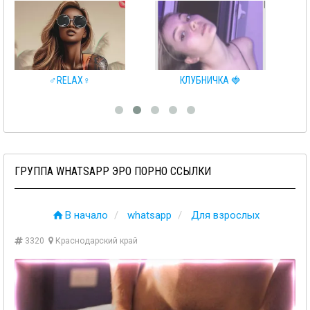
ELAX♀️
КЛУБНИЧКА 🍓
❤️Клубничка
ГРУППА WHATSAPP ЭРО ПОРНО ССЫЛКИ
В начало
whatsapp
Для взрослых
3320
Краснодарский край