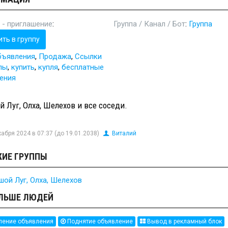
 - приглашение
:
Группа / Канал / Бот
:
Группа
ить в группу
бъявления
,
Продажа
,
Ссылки
пы
,
купить
,
купля
,
бесплатные
ения
 Луг, Олха, Шелехов и все соседи.
абря 2024 в 07:37 (до 19.01.2038)
Виталий
ИЕ ГРУППЫ
шой Луг, Олха, Шелехов
ЛЬШЕ ЛЮДЕЙ
ение объявления
Поднятие объявление
Вывод в рекламный блок