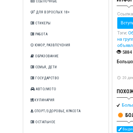
ССЫЛОЧНЫЕ
ДЛЯ ВЗРОСЛЫХ 18+
Ссылка
Вступ
СТИКЕРЫ
Тэги
:
О
РАБОТА
на груп
объявл
ЮМОР, РАЗВЛЕЧЕНИЯ
5884
ОБРАЗОВАНИЕ
Большой
СЕМЬЯ, ДЕТИ
20 дек
ГОСУДАРСТВО
АВТО/МОТО
ПОХОЖ
КУЛИНАРИЯ
Боль
СПОРТ/ЗДОРОВЬЕ, КРАСОТА
БО
ОСТАЛЬНОЕ
Выдел