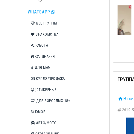
WHATSAPP
ВСЕ ГРУППЫ
ЗНАКОМСТВА
3IKS
♂️RELAX♀️
🍌КОНЧ
РАБОТА
КУЛИНАРИЯ
ДЛЯ МАМ
ГРУППА
КУПЛЯ/ПРОДАЖА
СТИКЕРНЫЕ
В на
ДЛЯ ВЗРОСЛЫХ 18+
2610
ЮМОР
АВТО/МОТО