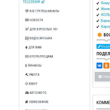
TELEGRAM
Хому
Жилк
ВСЕ ГРУППЫ/КАНАЛЫ
КОЛЬ
НОВОСТИ
Бара
Карл
ДЛЯ ВЗРОСЛЫХ 18+
БО
ВИДЕО/МУЗЫКА
Выдел
ДЛЯ МАМ
ПОДЕЛ
КУПЛЯ/ПРОДАЖА
ФИНАНСЫ
РАБОТА
Нап
ЮМОР
АВТО/МОТО
КОММЕ
ОБРАЗОВАНИЕ