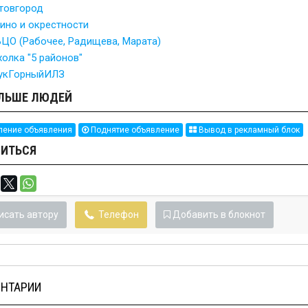
товгород
ино и окрестности
ЦО (Рабочее, Радищева, Марата)
холка "5 районов"
укГорныйИЛЗ
ЛЬШЕ ЛЮДЕЙ
ение объявления
Поднятие объявление
Вывод в рекламный блок
ИТЬСЯ
исать автору
Телефон
Добавить в блокнот
НТАРИИ