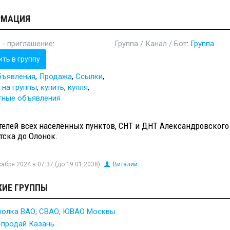
РМАЦИЯ
 - приглашение
:
Группа / Канал / Бот
:
Группа
ить в группу
бъявления
,
Продажа
,
Ссылки
,
 на группы
,
купить
,
купля
,
тные объявления
телей всех населённых пунктов, СНТ и ДНТ Александровского
тска до Олонок.
абря 2024 в 07:37 (до 19.01.2038)
Виталий
ИЕ ГРУППЫ
холка ВАО, СВАО, ЮВАО Москвы
-продай Казань