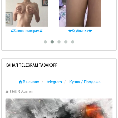
🍒Сливы телеграм🍒
❤️Клубничка❤️
❤
КАНАЛ TELEGRAM TABAKOFF
В начало
telegram
Купля / Продажа
3368
Адыгея