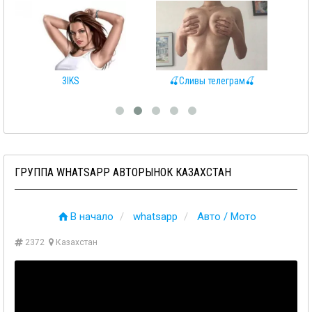
3IKS
🍒Сливы телеграм🍒

ГРУППА WHATSAPP АВТОРЫНОК КАЗАХСТАН
В начало
whatsapp
Авто / Мото
2372
Казахстан