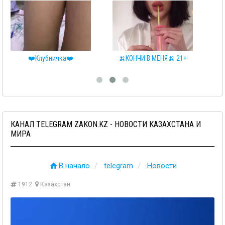
ка❤️
🍌КОНЧИ В МЕНЯ🍌 21+
♂️RELAX♀️
КАНАЛ TELEGRAM ZAKON.KZ - НОВОСТИ КАЗАХСТАНА И
МИРА
В начало
telegram
Новости
1912
Казахстан